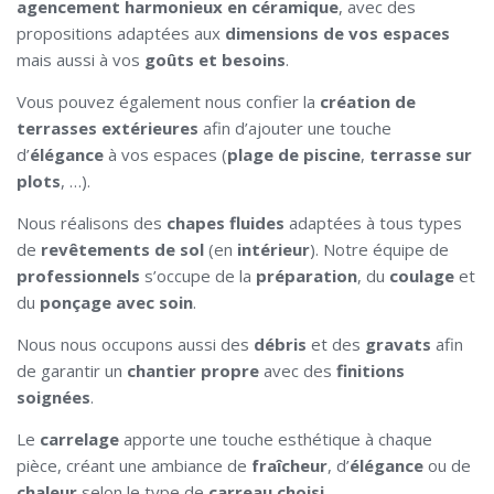
agencement harmonieux en céramique
, avec des
propositions adaptées aux
dimensions de vos espaces
mais aussi à vos
goûts et besoins
.
Vous pouvez également nous confier la
création de
terrasses extérieures
afin d’ajouter une touche
d’
élégance
à vos espaces (
plage de piscine
,
terrasse sur
plots
, …).
Nous réalisons des
chapes fluides
adaptées à tous types
de
revêtements de sol
(en
intérieur
). Notre équipe de
professionnels
s’occupe de la
préparation
, du
coulage
et
du
ponçage avec soin
.
Nous nous occupons aussi des
débris
et des
gravats
afin
de garantir un
chantier propre
avec des
finitions
soignées
.
Le
carrelage
apporte une touche esthétique à chaque
pièce, créant une ambiance de
fraîcheur
, d’
élégance
ou de
chaleur
selon le type de
carreau choisi
.