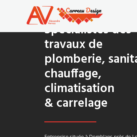
Spécialistes des
travaux de
plomberie, sanita
chauffage,
climatisation
& carrelage
Entreprise située à Domblans
près de L