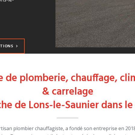
ATIONS
e de plomberie, chauffage, cli
& carrelage
he de Lons-le-Saunier dans le
tisan plombier chauffagiste, a fondé son entreprise en 2018