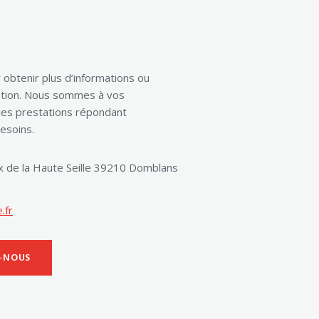
EN SAVOIR PLUS
obtenir plus d’informations ou
ention. Nous sommes à vos
des prestations répondant
esoins.
 de la Haute Seille 39210 Domblans
.fr
-NOUS