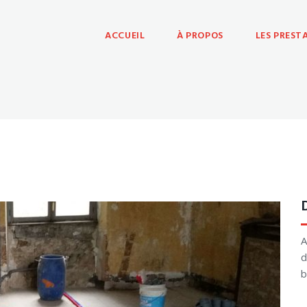
ACCUEIL
À PROPOS
LES PREST
A
d
b